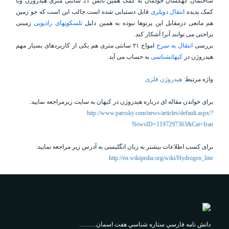
ساختمان کهکشان خودمان به کمک همین تابش 21 سانتی متری هیدروژن وبا
کمک پدیده
انتقال دوپلری
قابل دستیابی شده است.جالب این است که جو زمین
هم مانعی درمقابل این پرتوها نبوده به همین دلیل
تلسکوپهای رادیویی
زمینی
براحتی می توانند آنرا آشکار کند.
بررسی
انتقال به سرخ
امواج ۲۱ سانتی متری هم یکی از کاربردهای بسیار مهم
هیدروژن در
کیهانشناسی
به حساب می آید.
واژه مرتبط:
هیدروژن فلزی
برای خواندن مقاله ای درباره هیدروژن در کیهان به سایت زیرمراجعه نمایید:
http://www.parssky.com/news/articles/default.aspx/?
NewsID=1197297363&Cat=Iran
برای کسب اطلاعات بیشتر به زبان انگلیسی به آدرس زیر مراجعه نمایید:
http://en.wikipedia.org/wiki/Hydrogen_line
دانش نامه فارسي ستاره شناسي هفت اسمان...........