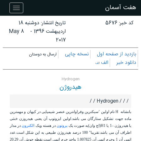
هفت آسمان
هفت
آسمان
کد خبر: 5676
تاریخ انتشار:
دوشنبه 18
اردیبهشت 1396
-
8 May
2017
بازدید از صفحه اول
نسخه چاپی
ارسال به دوستان
دانلود خبر
الف
الف
Hydrogen
هیدروژن
/ / / Hydrogen / /
بانشانه
H
نام اولین ٬سبکترین وفراوانترین عنصر شیمیایی در کیهان و مهمترین
ماده جهت تشکیل ستارگان می باشد.اولین ایزوتوپ آن یعنی
هیدروزن خنثی
یا هیدروژن –1 یا H1(اچ وان)به صورت یک
پروتون
در هسته ویک
الکترون
در مدار
اطراف آن می باشد.تقریبا" 100 درصد هیدروژن طبیعی به این شکل است.عدد
اتمی آن 1 وجرم اتمی آن 1.007825 واحد جرم اتمی است.نقطه جوش آن 20.29