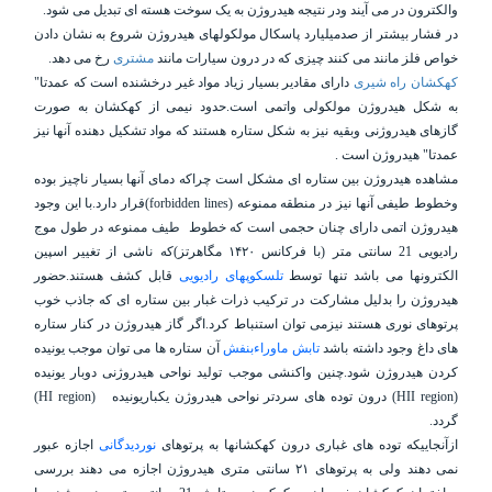
والکترون در می آیند ودر نتیجه هیدروژن به یک سوخت هسته ای تبدیل می شود.
در فشار بیشتر از صدمیلیارد پاسکال مولکولهای هیدروژن شروع به نشان دادن
خواص فلز مانند می کنند چیزی که در درون سیارات مانند
مشتری
رخ می دهد.
کهکشان راه شیری
دارای مقادیر بسیار زیاد مواد غیر درخشنده است که عمدتا"
به شکل هیدروژن مولکولی واتمی است.حدود نیمی از کهکشان به صورت
گازهای هیدروژنی وبقیه نیز به شکل ستاره هستند که مواد تشکیل دهنده آنها نیز
عمدتا" هیدروژن است .
مشاهده هیدروژن بین ستاره ای مشکل است چراکه دمای آنها بسیار ناچیز بوده
وخطوط طیفی آنها نیز در منطقه ممنوعه (
forbidden lines
)قرار دارد.با این وجود
هیدروژن اتمی دارای چنان حجمی است که خطوط
طیف ممنوعه در طول موج
رادیویی 21 سانتی متر (با فرکانس ۱۴۲۰ مگاهرتز)که ناشی از تغییر اسپین
الکترونها می باشد تنها توسط
تلسکوپهای رادیویی
قابل کشف هستند.حضور
هیدروژن را بدلیل مشارکت در ترکیب ذرات غبار بین ستاره ای که جاذب خوب
پرتوهای نوری هستند نیزمی توان استنباط کرد.اگر گاز هیدروژن در کنار ستاره
های داغ وجود داشته باشد
تابش ماوراءبنفش
آن ستاره ها می توان موجب یونیده
کردن هیدروژن شود.چنین واکنشی موجب تولید نواحی هیدروژنی دوبار یونیده
(
HII region
) درون توده های سردتر نواحی هیدروژن یکباریونیده
(
HI region
)
گردد.
ازآنجاییکه توده های غباری درون کهکشانها به پرتوهای
نوردیدگانی
اجازه عبور
نمی دهند ولی به پرتوهای ۲۱ سانتی متری هیدروژن اجازه می دهند بررسی