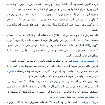
درجه کلوین نقطه ذوب آن 14.02 درجه کلوین می باشد.هیدروژن بصورت توده های
ابری بزرگ درکهکشانها وحتی در نواحی بین کهکشانی مشاهده می شود.
دومین ایزوتوپ آن با نام هیدروژن-2 یا دوتریم
0.015 درصد مقدار هیدروژن در
کیهان را در بر می گیرد.ایزوتوپ سوم هیدروژن با نام هیدروژن -3 یا تریتیوم
رادیواکتیو بوده ونیمه عمر آن 12.26 سال بوده ودر راکتورهای هسته ای تولید می
شود.
نام هیدروژن از دو کلمه یونانی
Hydro
به معنای آب و
Genes
به معنای شکل
دهنده تشکیل شده است.این نام اولین بار توسط شیمی دان فرانسوی آنتونی
لاویزیر(94-1743) استفاده شده است.درسال 1766 شیمی دان انگلیسی هنری
کاوندیش
هیدروژن به عنوان ماده ای خنثی شناخته می شد واین دانشمند آنرا
هوای غیر قابل اشتعال نامید.
در
منطقه مرئی طیف
هیدروژن خطوط طیف
بالمر
را تولید می کند که ناشی از
اولین حالت یونیزاسیون آن می باشد.انتقال در حالت بعد خطوط سری
لیمان
را
تولید می کند ودر حالتهای با یونیزاسیون بالاتر چند سری خطوط در منطقه
مادون
قرمز
طیف تولید می شوند که سری های
پاشن
نامیده می شوند.
بیشترین تماسی که انسان با هیدروژن دارد به صورت دوحالت اکسید آن یعنی
آب وپیروکسید هیدروژن می باشد.این گاز در واکنش اسید ها با فلزات تولید می
شود.در صنعت کاربرد فراوانی دارد.وجود این عنصر در مولکولهای کربوهیدرات
در حیات موجودات زنده نقش بسیاری دارد.
درون
خورشید
بدلیل فشار وحرارت بالا اتمهای هیدروژن به شکل پروتون