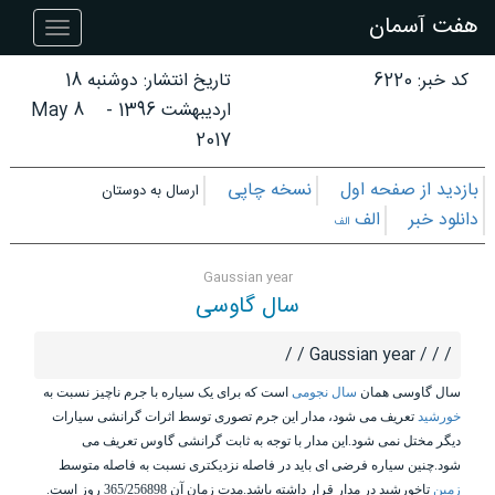
هفت آسمان
هفت
آسمان
کد خبر: 6220
تاریخ انتشار:
دوشنبه 18
اردیبهشت 1396
-
8 May
2017
بازدید از صفحه اول
نسخه چاپی
ارسال به دوستان
دانلود خبر
الف
الف
Gaussian year
سال گاوسی
/ / / Gaussian year / /
سال گاوسی همان
سال نجومی
است که برای یک سیاره با جرم ناچیز نسبت به
خورشید
تعریف می شود، مدار این جرم تصوری توسط اثرات گرانشی
سیارات
دیگر مختل نمی شود.این مدار با توجه به ثابت گرانشی گاوس تعریف می
شود.چنین سیاره فرضی ای باید در فاصله نزدیکتری نسبت به فاصله متوسط
زمین
تاخورشید در مدار قرار داشته باشد.مدت زمان آن 365/256898 روز است.