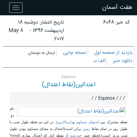
هفت آسمان
هفت
آسمان
کد خبر: 6068
تاریخ انتشار:
دوشنبه 18
اردیبهشت 1396
-
8 May
2017
بازدید از صفحه اول
نسخه چاپی
ارسال به دوستان
دانلود خبر
الف
الف
Equinox
اعتدالین(نقاط اعتدال)
/ / / Equinox / /
نام
دو
نقطه مشترک بین
استوای سماوی
و
دایرﺓالبروج
.در این دو نقطه طول شب با
طول روز در تمام نقاط
زمین
برابر است(اعتدال به معنای مساوی بودن طول
شب وروز است).لحظه عبور
خورشید
از نقطه اول که
اعتدال بهاری
(Vernal