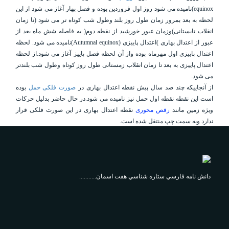
equinox)نامیده می شود روز اول فروردین بوده و فصل بهار آغاز می شود از این
لحظه به بعد بمرور زمان طول روز بلند وطول شب کوتاه تر می شود (تا زمان
انقلاب تابستانی)وزمان عبور خورشید از نقطه دوم( به فاصله شش ماه بعد از
عبور از اعتدال بهاری )
اعتدال پاییزی
(Autumnal equinox)نامیده می شود. لحظه
اعتدال پاییزی اول مهرماه بوده واز آن لحظه فصل پاییز آغاز می شود.از لحظه
اعتدال پاییزی به بعد تا زمان انقلاب زمستانی طول روز کوتاه وطول شب بلندتر
می شود.
از آنجاییکه چند صد سال پیش نقطه اعتدال بهاری در
صورت فلکی حمل
بوده
است این نقطه نقطه اول حمل نیز نامیده می شود.در حال حاضر بدلیل حرکات
ویژه زمین مانند
رقص محوری
نقطه اعتدال بهاری در این صورت فلکی قرار
ندارد وبه سمت چپ منتقل شده است.
دانش نامه فارسي ستاره شناسي هفت اسمان...........