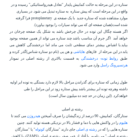
ستاره در این مرحله به حالت کمابیش پایدار "تعادل هیدرواستاتیکی" رسیده و در
واقع در این مرحله است که پیش ستاره
به ستاره تبدیل می شود. در بسیاری
موارد مشاهده شده که ستاره جدید
با یک صفحه ی
protoplanetary
فرا گرفته
شده است(همان صفحه ای که می تواند سیارات را بوجود بیاورد).
اگر هسته چگال این توده در حال چرخش باشد به شکل یک صفحه چرخان در
خواهد آمد اگر جرم آن مناسب باشد چند ستاره می تواند از همین صفحه بوجود
بیاید.با انقباض بیشتر دمای سطحی ثابت می ماند اما درخشندگی کاهش می
یابد.در این مرحله از
فازهای
هایاشی
و هن یی (نام دو ستاره شناس)گذر کرده و
طبق
روابط توده- درخشندگی
به قسمت بالاتری از رشته اصلی در نمودار
هرتسپرونگ راسل
وارد می شود.
طول زمانی که ستاره برای گذراندن مراحل بالا لازم دارد بستگی به توده ابر اولیه
داشته وهرچه توده ابر بیشتر باشد پیش ستاره زود تر این مراحل را طی
خواهدکرد. (این زمان در حد چند ده میلیون سال است)
رشته ی اصلی
ستارگان، کمابیش، 90 درصد از زندگیشان را صرف آمیختن
هیدروژن
می کنند تا
هلیوم
را در واکنش هایی با دما و فشار بالا در نزدیکی هسته تولید کنند. چنین
ستاره هایی را که در
رشته ی اصلی
جای دارند "ستارگان
کوتوله
" یا "ستارگان
رشته ی اصلی" می نامیم. با آغاز از عمر صفر رشته ی اصلی (
ZAMS
)، با کاهش