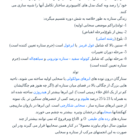
خود"را رصد وبه کمک مدل های کامپیوتری ساختار تکامل آنها را شبیه سازی می
کنند.
زندگی ستاره به طور خلاصه به شش دوره تقسیم میگردد:
1- تولد(تراکم موضعی سحابی اولیه)
2- پیش از بلوغ(مرحله انقباض)
3- بلوغ (
رشته اصلی
)
4- سنین بالا که شامل
غول قرمز
یا
ابرغول
است (جرم ستاره تعیین کننده است)
5- مرحله دوران تغییرات
6- مرحله نهایی که شامل
کوتوله سفید
-
ستاره نوترونی
و
سیاهچاله
است.(جرم
ستاره تعیین کننده است)
تولد
ستارگان درون توده های
ابرهای مولکولی
یا سحابی اولیه ساخته می شوند، ناحیه
هایی بزرگ از چگالی بالا در فضای میان ستاره ای (اگر چه هنوز هم چگالیشان
کم تر از یک اتاق خلاء زمینی است!). این ابرها بیشتر از
هیدروژن
ساخته شده اند
به همراه با 23 تا 25 درصد
هلیوم
و درصد کمی از عنصرهای سنگین تر. یک نمونه
از چنین ابرهای ستاره ساز ،
سحابی شکارچی
است. این ابرها در بازوان مارپیچی
کهکشانها،
سحابی
های درخشان وتیره
بیشتر به چشم می خورند.
ستاره های
رده های طیفی
O
و
B
داغ وپرفروغ که نمی توانند بیشتر از چند
میلیون سال دوام بیاورند معمولا" در کنار همین سحابیها قرار می گیرند ودر این
صورت به این انجمنهای مرکب از ستاره و سحابی