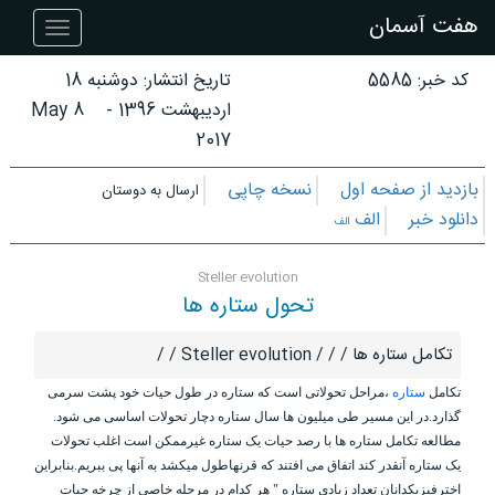
هفت آسمان
هفت
آسمان
کد خبر: 5585
تاریخ انتشار:
دوشنبه 18
اردیبهشت 1396
-
8 May
2017
بازدید از صفحه اول
نسخه چاپی
ارسال به دوستان
دانلود خبر
الف
الف
Steller evolution
تحول ستاره ها
تکامل ستاره ها / / / Steller evolution / /
تکامل
ستاره
،مراحل تحولاتی است که ستاره در طول حیات خود پشت سرمی
گذارد.در این مسیر طی میلیون ها سال ستاره دچار تحولات اساسی می شود.
مطالعه تکامل ستاره ها با رصد حیات یک ستاره غیرممکن است اغلب تحولات
یک ستاره آنقدر کند اتفاق می افتند که قرنهاطول میکشد به آنها پی ببریم.بنابراین
اخترفیزیکدانان تعداد زیادی ستاره " هر کدام در مرحله خاصی از چرخه حیات