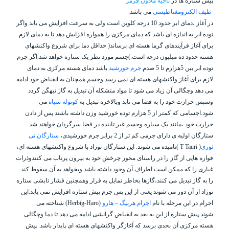
پیش ستاره ها در
ناحیه مادون قرمز
طیف الکترومغناطیسی
می باشد.
در آغاز ،دمای ابر حدود 10 درجه کلوین است ولی به سرعت افزایش می یابد واگر
توده ابر به اندازه ای باشد که دمای مرکزی را همواره افزایش دهد تا به دمای لازم
برای آغاز فرآیندهای گرما هسته ای برساند(
حداقل دما برای شروع واکنشهای
هسته حدود ده میلیون درجه است.)
جسم مورد نظر یک ستاره خواهد شد.اگر جرم
توده ابر بین 5هزارم تا 5 صدم
جرم خورشید
باشد دمای هسته مرکزی به دمای
لازم برای آغاز واکنشهای هسته ای نمی رسد وجسم همچنان به انقباض خود ادامه
می دهد وچگالی آن زیاد می شود تا مواد متشکله آن تبدیل به گاز تبهگن گردد
وسپس حرارت خود را به فضا می تابد وبالاخره تبدیل به
کوتوله سیاه
می
شود.اجسامی که کمتر از 5 هزارم توده خورشید وزن داشته باشند پس از دادن
حرارت خود ،مانند یک سیاره وجسم غیر تابنده در فضا سرگردان خواهند شد.
ستارگان اولیه ی دارای جرمی کم تر از 2 برابر جرم خورشیدی،
ستارگان تی
ثوری
(
T Tauri
)نامیده می شوند. این ستارگان نوزاد با شروع واکنشهای هسته ای،
فواره هایی از گاز را در راستای محور چرخش خود به بیرون پرتاب می کنندوذرات
غباری را که ممکن است اطراف آن وجود داشته باشد وبخواهد به آن سقوط کند
را به گاز تبدیل می کنند،گازها بخاطر تمایل به فرار وهمچنین فشار تابشی ستاره
نوزاد از آن دور می شوند یعنی از این پس جرم پیش ستاره افزایش نمی یابد.این
اجرام در این مرحله با نام
اجرام هربیگ – هارو
(
Herbig-Haro
) شناخته می
شوند.پیش ستاره از این به بعد به انقباض گرانشی ادامه می دهد تا دما وچگالی
هسته مرکزی آن بحدی برسد که آغازگر واکنشهای هسته ای پایدار باشد. پیش