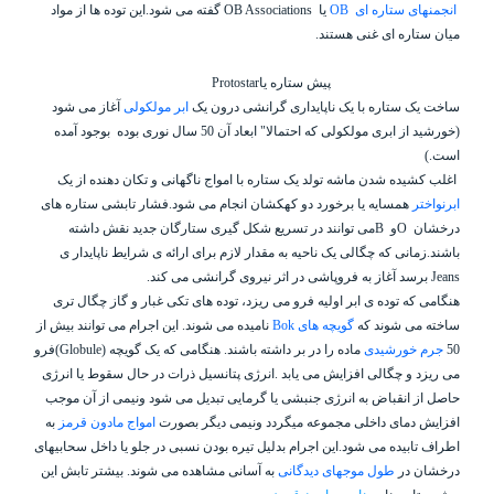
انجمنهای ستاره ای
OB
یا
OB Associations
گفته می شود.این توده ها از مواد
میان ستاره ای غنی هستند.
پیش ستاره یا
Protostar
ساخت یک ستاره با یک ناپایداری گرانشی درون یک
ابر مولکولی
آغاز می شود
(خورشید از ابری مولکولی که احتمالا" ابعاد آن 50 سال نوری بوده
بوجود آمده
است.)
اغلب کشیده شدن ماشه تولد یک ستاره با امواج ناگهانی و تکان دهنده از یک
ابرنواختر
همسایه یا برخورد دو کهکشان انجام می شود.فشار تابشی ستاره های
درخشان
O
و
B
می توانند در تسریع شکل گیری ستارگان جدید نقش داشته
باشند.
زمانی که چگالی یک ناحیه به مقدار لازم برای ارائه ی شرایط ناپایدار ی
Jeans
برسد آغاز به فروپاشی در اثر نیروی گرانشی می کند.
هنگامی که توده ی ابر اولیه فرو می ریزد، توده های تکی غبار و گاز چگال تری
ساخته می شوند که
گویچه های
Bok
نامیده می شوند. این اجرام می توانند بیش از
50
جرم خورشیدی
ماده را در بر داشته باشند. هنگامی که یک گویچه (
Globule
)
فرو
می ریزد و چگالی افزایش می یابد .انرژی پتانسیل ذرات در حال سقوط یا انرژی
حاصل از انقباض به انرژی جنبشی یا گرمایی تبدیل می شود ونیمی از آن موجب
افزایش دمای داخلی مجموعه میگردد ونیمی دیگر بصورت
امواج مادون قرمز
به
اطراف تابیده می شود.این اجرام بدلیل تیره بودن نسبی در جلو یا داخل سحابیهای
درخشان در
طول موجهای دیدگانی
به آسانی مشاهده می شوند. بیشتر تابش این