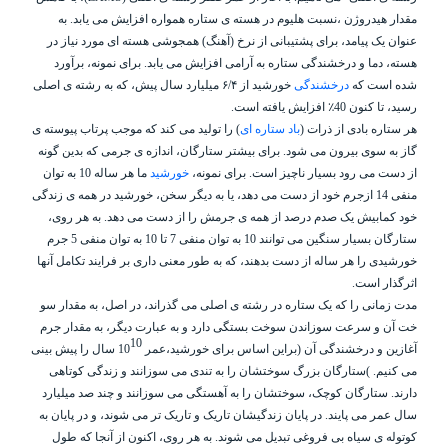
مقدار هیدروژن ،نسبت هلیوم در هسته ی ستاره همواره افزایش می یابد. به
عنوان یک پیامد، برای پشتیبانی از نرخ (آهنگ) همجوشی هسته ای مورد نیاز در
هسته، دما و درخشندگی ستاره به آرامی افزایش می یابد. برای نمونه، برآورد
شده است که
درخشندگی
خورشید از
۶/۴
میلیارد سال پیش، که به رشته ی اصلی
رسید، تا کنون 40٪ افزایش یافته است.
هر ستاره بادی از ذرات (
باد ستاره ای
) را تولید می کند که موجب پرتاب پیوسته ی
گاز به سوی بیرون می شود. برای بیشتر ستارگان، اندازه ی جرمی که بدین گونه
از دست می رود بسیار ناچیز است. برای نمونه،
خورشید
ما هر ساله 10 به توان
منفی 14
از
جرم خود از دست می دهد، یا به دیگر سخن، خورشید در همه ی زندگی
خود کمابیش یک صدم درصد از همه ی جرمش را از دست می دهد. به هر روی،
ستارگان بسیار سنگین می توانند 10 به توان منفی 7 تا 10 به توان منفی 5 جرم
خورشیدی را هر ساله از دست بدهند، که به طور معنی داری بر فرایند تکامل آنها
اثرگذار است.
مدت زمانی را که یک ستاره در رشته ی اصلی می گذراند، در اصل، به مقدار سو
خت آن و سرعت سوزاندن سوخت بستگی دارد و به عبارت دیگر، به مقدار جرم
10
آغازین و درخشندگی آن (براین اساس برای خورشید،عمر 10
سال را پیش بینی
می کنیم. )ستارگان بزرگ سوختشان را به تندی می سوزانند و زندگی کوتاهی
دارند. ستارگان کوچک، سوختشان را به آهستگی می سوزانند و چند صد میلیارد
سال عمر می پایند. در پایان زندگیشان تاریک و تاریک تر می شوند، و در پایان به
کوتوله ی سیاه بی فروغی تبدیل می شوند. به هر روی، اکنون از آنجا که طول